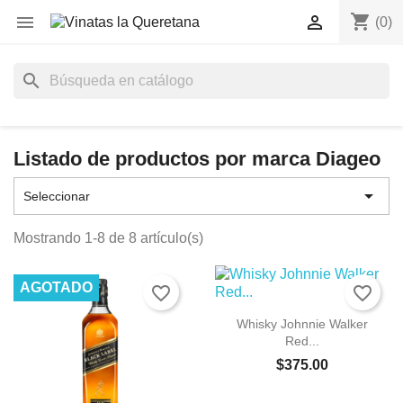
shopping_cart


(0)
search
Listado de productos por marca Diageo

Seleccionar
Mostrando 1-8 de 8 artículo(s)
AGOTADO
favorite_border
favorite_border
Whisky Johnnie Walker
Red...
$375.00