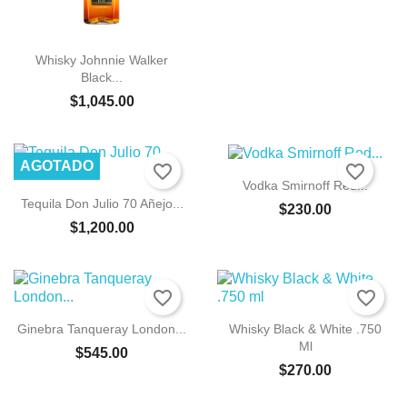
Whisky Johnnie Walker
Black...
$1,045.00
AGOTADO
favorite_border
favorite_border
Vodka Smirnoff Red...
Tequila Don Julio 70 Añejo...
$230.00
$1,200.00
favorite_border
favorite_border
Ginebra Tanqueray London...
Whisky Black & White .750
Ml
$545.00
$270.00