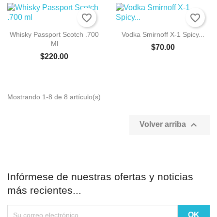
favorite_border
favorite_border
Whisky Passport Scotch .700
Vodka Smirnoff X-1 Spicy...
Ml
$70.00
$220.00
Mostrando 1-8 de 8 artículo(s)

Volver arriba
Infórmese de nuestras ofertas y noticias
más recientes...